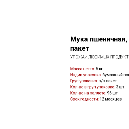
Мука пшеничная,
пакет
УРОЖАЙ ЛЮБИМЫХ ПРОДУК
Масса нетто:
5 кг
Индив.упаковка:
бумажный па
Груп.упаковка:
п/п пакет
Кол-во в груп.упаковке:
3 шт.
Кол-во на паллете:
96 шт.
Срок годности:
12 месяцев