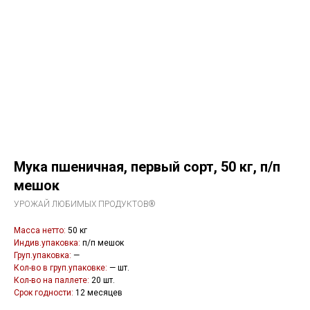
Мука пшеничная, первый сорт, 50 кг, п/п
мешок
УРОЖАЙ ЛЮБИМЫХ ПРОДУКТОВ®
Масса нетто:
50 кг
Индив.упаковка:
п/п мешок
Груп.упаковка:
—
Кол-во в груп.упаковке:
— шт.
Кол-во на паллете:
20 шт.
Срок годности:
12 месяцев