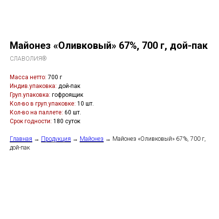
Майонез «Оливковый» 67%, 700 г, дой-пак
СЛАВОЛИЯ®
Масса нетто:
700 г
Индив.упаковка:
дой-пак
Груп.упаковка:
гофроящик
Кол-во в груп.упаковке:
10 шт.
Кол-во на паллете:
60 шт.
Срок годности:
180 суток
Главная
→
Продукция
→
Майонез
→ Майонез «Оливковый» 67%, 700 г,
дой-пак