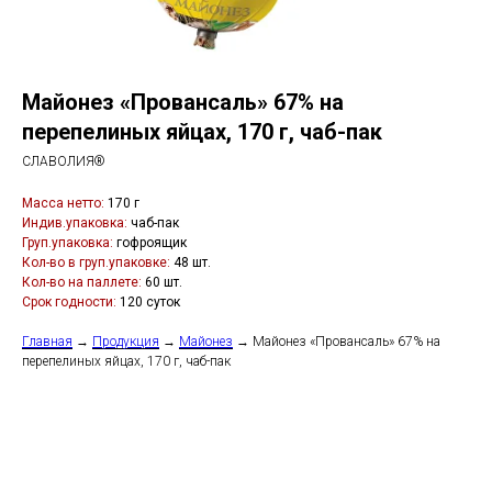
Майонез «Провансаль» 67% на
перепелиных яйцах, 170 г, чаб-пак
СЛАВОЛИЯ®
Масса нетто:
170 г
Индив.упаковка:
чаб-пак
Груп.упаковка:
гофроящик
Кол-во в груп.упаковке:
48 шт.
Кол-во на паллете:
60 шт.
Срок годности:
120 суток
Главная
→
Продукция
→
Майонез
→ Майонез «Провансаль» 67% на
перепелиных яйцах, 170 г, чаб-пак