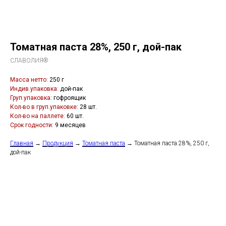
Томатная паста 28%, 250 г, дой-пак
СЛАВОЛИЯ®
Масса нетто:
250 г
Индив.упаковка:
дой-пак
Груп.упаковка:
гофроящик
Кол-во в груп.упаковке:
28 шт.
Кол-во на паллете:
60 шт.
Срок годности:
9 месяцев
Главная
→
Продукция
→
Томатная паста
→ Томатная паста 28%, 250 г,
дой-пак