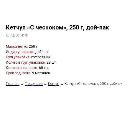
Кетчуп «С чесноком», 250 г, дой-пак
СЛАВОЛИЯ®
Масса нетто:
250 г
Индив.упаковка:
дой-пак
Груп.упаковка:
гофроящик
Кол-во в груп.упаковке:
28 шт.
Кол-во на паллете:
60 шт.
Срок годности:
9 месяцев
Главная
→
Продукция
→
Кетчуп
→ Кетчуп «С чесноком», 250 г, дой-пак