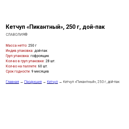
Кетчуп «Пикантный», 250 г, дой-пак
СЛАВОЛИЯ®
Масса нетто:
250 г
Индив.упаковка:
дой-пак
Груп.упаковка:
гофроящик
Кол-во в груп.упаковке:
28 шт.
Кол-во на паллете:
60 шт.
Срок годности:
9 месяцев
Главная
→
Продукция
→
Кетчуп
→ Кетчуп «Пикантный», 250 г, дой-пак