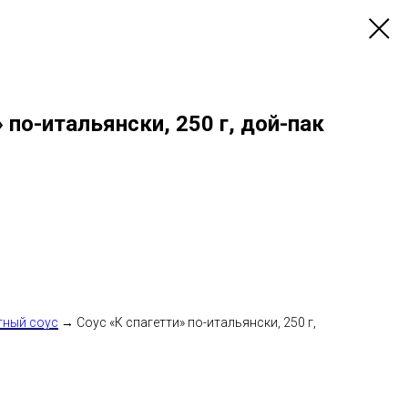
 по-итальянски, 250 г, дой-пак
тный соус
→ Соус «К спагетти» по-итальянски, 250 г,