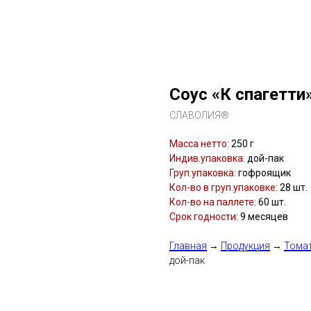
Соус «К спагетти»
СЛАВОЛИЯ®
Масса нетто:
250 г
Индив.упаковка:
дой-пак
Груп.упаковка:
гофроящик
Кол-во в груп.упаковке:
28 шт.
Кол-во на паллете:
60 шт.
Срок годности:
9 месяцев
Главная
→
Продукция
→
Тома
дой-пак